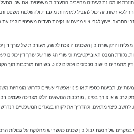
וזרת או מכוונת לעיתים מחייבים התערבות משפטית. אם שכן מתעל
ר ללא רשות, זה יכול להוביל למתיחות מוגברת ולהשלכות משפטיות. עו
י התרעה, ייעוץ לגבי צווי מניעה או נקיטת סעדים משפטיים למניעת
צליח והתקשורת בין השכנים הופכת לקשה, מעורבות של עורך דין יכו
, נקודת המבט האובייקטיבית וכישורי הגישור של עורך דין יכולים לע
ין מתמחים ביישוב סכסוכים ויכולים לנווט בשיחות מורכבות תוך הק
עותיים, תביעות כספיות או פינוי אפשרי עשויים לדרוש מומחיות מש
זק לרכוש או צורך בפינוי, מורכבות הנושאים הללו מצריכה פעמים רבות
ים, לחשב פיצוי מתאים, ולהדריך את לקוחו בצעדים המשפטיים הנדרש
ש במקרים של הסגת גבול בין שכנים כאשר יש מחלוקת על גבולות ה