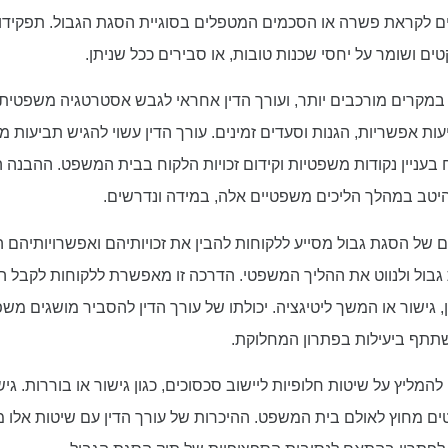
דים לקראת פשרה או הסכמים המטפלים בסוגיית הסגת הגבול. תפקידו 
ם ושומר על יחסי שכנות טובות, או סבירים ככל שניתן.
 במקרים מורכבים יותר, ועורך הדין אחראי לגבש אסטרטגיה משפטי
ביעות אפשריות, הגנות וסעדים זמינים. עורך הדין עשוי להגיש תביעות 
 בעניין נקודות משפטיות וקידום זכויות הלקוח בבית המשפט. ההבנה ה
היטב במהלך הליכים משפטיים אלה, במידה ונדרשים.
של הסגת גבול מסייע ללקוחות להבין את זכויותיהם ואפשרויותיהם ה
 גבול ולנווט את ההליך המשפטי. הדרכה זו מאפשרת ללקוחות לקבל 
גישור או המשך ליטיגציה. יכולתו של עורך הדין להסביר מושגים מש
שתתף ביעילות בפתרון המחלוקת.
המליץ על שיטות חלופיות ליישוב סכסוכים, כגון גישור או בוררות. גיש
קטים מחוץ לאולם בית המשפט. ההיכרות של עורך הדין עם שיטות אלו