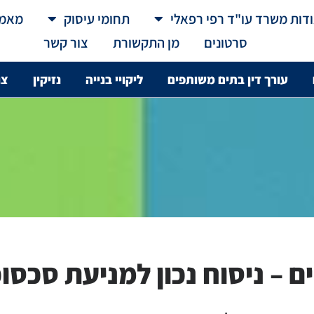
דות משרד עו"ד רפי רפאלי
תחומי עיסוק
מאמר
סרטונים
מן התקשורת
צור קשר
עורך דין בתים משותפים
ליקויי בנייה
נזיקין
צו
ם – ניסוח נכון למניעת סכסו