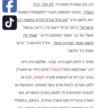
(יט, טז) נאמרת האזהרה:
'לא תלך רכיל
בעמיך'
,וחכמי המשפט העברי לתקופותיו השונות
ראו בלשון הרע "
עוון גדול וגורם להרוג נפשות רבות
מישראל"
(רמב"ם הל' דעות פ"ז, ה"א.( ובספר
משלי כא'-כג ' נאמר הפתגם הידוע "
שומר פיו
ולשונו שומר מצרות נפשו"
. וחז"ל הדגישו כי "חיים
ומוות ביד הלשון".
סעיף 1 לחוק לשון הרע קובע : שלשון הרע היא
דבר שפרסומו עלול ל
השפיל
אדם (יחיד או תאגיד)
בעיני הבריות או לעשותו מטרה ל
שנאה
, לבוז או
ללעג מצדם; לבזות אדם בשל מעשים, התנהגות או
תכונות המיוחסים לו; לפגוע באדם במשרתו, אם
משרה ציבורית ואם משרה אחרת, בעסקו, במשלח