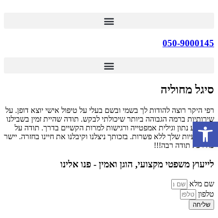
דלג
לתוכן
050-9000145
סיגל מחוליה
רפי היקר רוצה להודות לך בשמי ובשם בעלי על טיפול אישי יוצא דופן. על
שירותיות ברמה הגבוהה ביותר שיכולתי לבקש. תודה שהיית זמין בשבילנו
פתח סרגל נגישות
בכל רגע נתון וגילית אמפטייה ורגישות למרות הקשיים בדרך. תודה על
המקצועיות שלך ללא פשרות. בזכותך ניצלנו וקיבלנו את חיינו בחזרה. יישר
כח רפי. תודה רבה!!!
לייעוץ משפטי מקצועי, הוגן ואמין - פנו אלינו
שם מלא
טלפון
שליחה