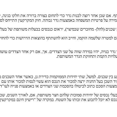
ם שכן אחד רוצה לבנות גדר כדי לתחום בצורה ברורה את חלקו בגינה, ישנן
שמירה על פרטיות המשפחה באמצעות גדר גבוהה. חוק המקרקעין התייחס לסו
שכנים (להלן- מחוברים שבמיצר), יראום כנכסים בבעלות משותפת של בעלי המ
למטרה שלשמה הוקמו, וחייב הוא להשתתף בהוצאות הדרושות כדי להחזיקם 
 גדר בנויה, יהיו במידה שווה על שני הצדדים. אך, אם רק אחד הצדדים עו
עלויות הקמת ותחזוקת הגדר המשותפת.
בין שכנים. למשל, שתי יחידות הממוקמות כדירת גן, כאשר אחד השכנים מ
תיד השכן בעל החניה ירצה למכור את הנכס הוא עשוי לנסות למכור אותו ע
אמצעות הסכם כתוב לביטולו בהסכמת שני הצדדים או באמצעות פנייה לעו"
ו בעלי נכסים של יחידות סמוכות שלהם חצר משותפת. אם, לאורך השנים, 
 הנכס לא יוכל לתבוע את זכותו על השטח. במקרה של "רישיון חינם במקרק