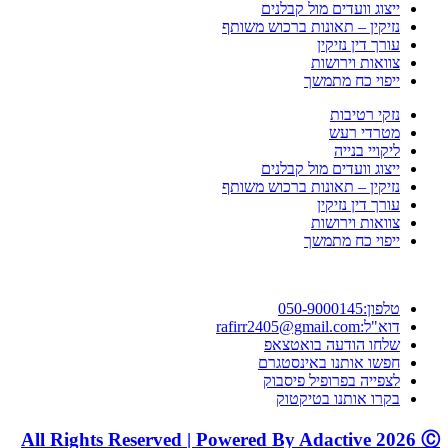
ייצוג וועדים מול קבלנים
נזיקין – תאונות ברכוש משותף
עורך דין נזיקין
צוואות וירושות
ייפוי כח מתמשך
נזקי רטיבות
מטרדי רעש
ליקויי בנייה
ייצוג וועדים מול קבלנים
נזיקין – תאונות ברכוש משותף
עורך דין נזיקין
צוואות וירושות
ייפוי כח מתמשך
טלפון:050-9000145
דוא"ל:rafirr2405@gmail.com
שלחו הודעה בואטצאפ
חפשו אותנו באינסטגרם
לצפייה בפרופיל פיסבוק
בקרו אותנו בטיקטוק
All Rights Reserved | Powered By Adactive 2026 Ⓒ