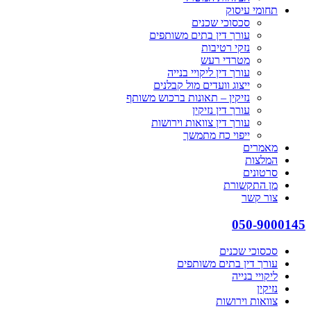
תחומי עיסוק
סכסוכי שכנים
עורך דין בתים משותפים
נזקי רטיבות
מטרדי רעש
עורך דין ליקויי בנייה
ייצוג וועדים מול קבלנים
נזיקין – תאונות ברכוש משותף
עורך דין נזיקין
עורך דין צוואות וירושות
ייפוי כח מתמשך
מאמרים
המלצות
סרטונים
מן התקשורת
צור קשר
050-9000145
סכסוכי שכנים
עורך דין בתים משותפים
ליקויי בנייה
נזיקין
צוואות וירושות