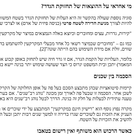
מי אחראי על ההוצאות של תחזוקת הגדר?
סוגיה נוספת שעולה בהקשר זה היא העלות של תחזוקת הגדר בשטח המשותף. א
להיות לצורך
מניעת חדירה לשטח פרטי
(כניסה פיזית של אדם) או לצרכי 
"קירות, גדרות, עצים ומחוברים וכיוצא באלה הנמצאים במיצר של מקרקעין 
כמו גם – "מחוברים שבמיצר רשאי כל אחד מבעלי המקרקעין להשתמש בהם 
שווים, זולת אם מידת השימוש בהם הייתה שונה"[2].
כלומר, העלויות של הקמת הגדר, אם זו גדר חיה שיש לתחזק באופן קבוע או
המאמר) יתכן ובית המשפט יגרוס כי הצד שעושה שימוש יתר בגינה יישא ב
הסכמה בין שכנים
קיימות סיטואציות שבהן מתבצע הסכם בעל פה על אופן החלוקה של הקרקע 
לשכן אחר. הסכמה זו שבעל פה לאורך זמן מכונה "נוהג רב־שנים". אם בע
טענה עתידית לבעלות על חלק זה בגינה. הדרך לבטל נוהג רב־שנים היא ב
מקרה נפוץ נוסף הוא "רישיון חינם במקרקעין" המתבצע על ידי שוכרים א
העניק את הזכות גם לשוכרים שגרו בדירה זו למשך שנים רבות יתכן ובעל
להשיב את הזכויות על השטח.
כאשר הרכוש הוא משותף ואין רישום בטאבו