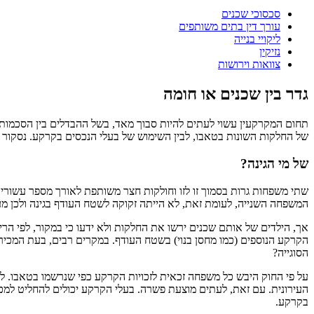
סכסוכי שכנים
עורך דין בתים משותפים
ליקויי בנייה
נזיקין
צוואות וירושות
גדר בין שכנים או חומה
תחום המקרקעין עשוי לעתים להיות סבוך מאד, בשל ההבדלים בין הסכמות ב
של החלקות השונות בטאבו, לבין השימוש של בעלי הנכסים בקרקע. נסקור
של מי הגינה?
שתי משפחות גרות בסמוך זו לזו וחולקות חצר משותפת לאורך מספר עשור
המשפחה השנייה, לעומת זאת, לא הייתה זקוקה לשטח העודף בגינה ולכן מ
אך, הילדים של אותם שכנים ירשו את החלקות ולא ידעו כי במקור, לפי הר
הקרקע הנוספים (כמו מחסן בנוי) בשטח העודף. במקרים רבים, בעת המכי
הסוגייה?
על פי החוק היבש כל משפחה זכאית לזכויות הקרקע כפי שנרשמו בטאבו. ל
העירונית. עם זאת, לעתים מוצעת פשרה. בעלי הקרקע יכולים להחליט למכ
בקרקע.