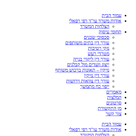
דלג
לתוכן
עמוד הבית
אודות משרד עו"ד רפי רפאלי
הצלחות המשרד
תחומי עיסוק
סכסוכי שכנים
עורך דין בתים משותפים
נזקי רטיבות
מטרדי רעש
עורך דין ליקויי בנייה
ייצוג וועדים מול קבלנים
נזיקין – תאונות ברכוש משותף
עורך דין נזיקין
עורך דין צוואות וירושות
ייפוי כח מתמשך
מאמרים
המלצות
סרטונים
מן התקשורת
צור קשר
עמוד הבית
אודות משרד עו"ד רפי רפאלי
הצלחות המשרד