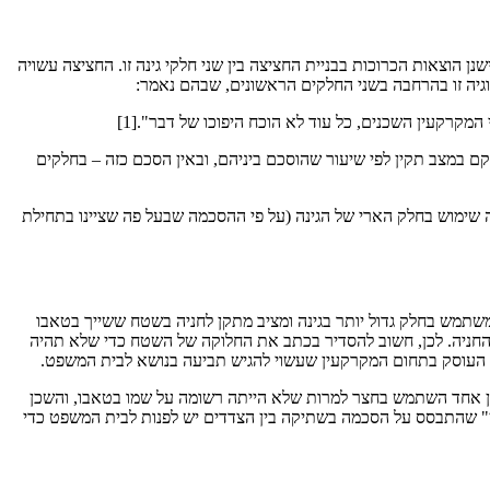
 הוצאות הכרוכות בבניית החציצה בין שני חלקי גינה זו. החציצה עשויה
גיה זו בהרחבה בשני החלקים הראשונים, שבהם נאמר:
קרקעין השכנים, כל עוד לא הוכח היפוכו של דבר".[1]
במצב תקין לפי שיעור שהוסכם ביניהם, ובאין הסכם כזה – בחלקים
שה שימוש בחלק הארי של הגינה (על פי ההסכמה שבעל פה שציינו בתחילת
שתמש בחלק גדול יותר בגינה ומציב מתקן לחניה בשטח ששייך בטאבו
ם החניה. לכן, חשוב להסדיר בכתב את החלוקה של השטח כדי שלא תהיה
ד העוסק בתחום המקרקעין שעשוי להגיש תביעה בנושא לבית המשפט.
שכן אחד השתמש בחצר למרות שלא הייתה רשומה על שמו בטאבו, והשכן
עין" שהתבסס על הסכמה בשתיקה בין הצדדים יש לפנות לבית המשפט כדי