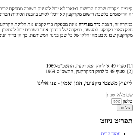
קיימים מקרים שבהם הרישום בטאבו לא יכול להעניק תשובה מספקת לבית־
זה הרישומים בלשכת רישום מקרקעין לא יוכלו לסייע בהבנת הסוגיות הכרו
במקרה זה, הצבת
גדר מפרידה
אינה מספקת כדי לקבוע את חלוקת הקרקע. ט
חלק הארי בקרקע. למעשה, במקרה של סכסוך אחד השכנים יכול להתלונן 
מקרקעין שבו נקבע מהו חלקו של כל שכן בגינה המשותפת. כך הן בדור הנוכ
[1] סעיף 49 א' לחוק המקרקעין, התשכ"ט-1969
[2] סעיף 49 ב' לחוק המקרקעין, התשכ"ט-1969
לייעוץ משפטי מקצועי, הוגן ואמין - פנו אלינו
שם מלא
טלפון
שליחה
תפריט ניווט
עמוד הבית